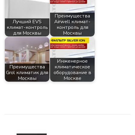
Преимущества
Лучший EVS
Airwell климат-
климат-контроль
контроль для
для Москвы
Москвы
Инженерное
Преимущества
климатическое
Grol климатик для
оборудование в
Москвы
Москве
Навигация
по