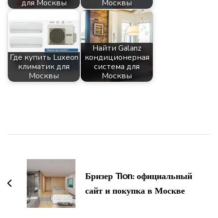
для Москвы
Москвы
Найти Galanz
Где купить Luxeon
кондиционерная
климатик для
система для
Москвы
Москвы
Навигация
по
Бризер Tion: официальный
записям
сайт и покупка в Москве